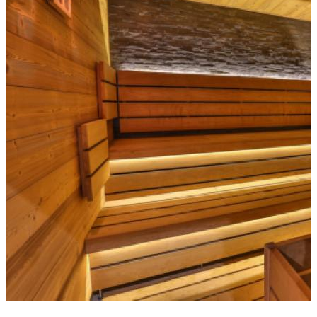
Do sauny nikdy nechodíme s plným žaludkem, ale ani
hladoví.
Před vstupem do ohřívárny je třeba se důkladně osprchovat a
umýt mýdlem a také se pečlivě osušit, aby došlo k rychlejšímu
nástupu pocení.
Do sauny chodíme zásadně bez plavek, které brání
správnému prohřátí pokožky a mohly by se objevit i alergické
reakce. Na zakrytí intimních míst použijte ručník nebo
prostěradlo.
V sauně se pohodlně posaďte nebo si ideálně lehněte na
prostěradlo – na rozdíl od sezení na lavici poloha vleže zajistí
rovnoměrnou teplotu v celém těle.
Délka pobytu v potní místnosti je velmi individuální a liší se
dle typu ohřívárny, obecně ale doporučujeme 10 – 20 minut
(pro finskou saunu do 15 minut). V ohřívárně zůstáváme
pouze dokud je nám teplo příjemné.
Během fáze pocení je vhodné masírovat si kůži končetin
kartáčem nebo jinými vhodnými pomůckami, což pomáhá
otevírat kožní póry a vyplavovat nečistoty.