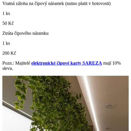
Vratná záloha na čipový náramek (nutno platit v hotovosti)
1 ks
50 Kč
Ztráta čipového náramku
1 ks
200 Kč
Pozn.: Majitelé
elektronické čipové karty SAREZA
mají 10%
slevu.