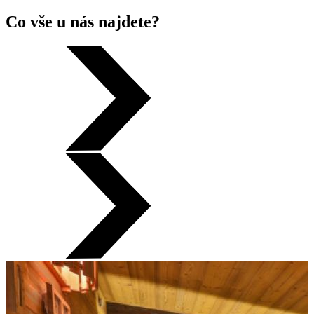
Co vše u nás najdete?
Hoďte vše za hlavu
Máte za sebou náročný den, týden nebo měsíc? Nedaří se vám hodit
starosti za hlavu? U nás to určitě dokážete!
Příjemné přítmí s efektem barevných světel, tichá relaxační hudba a
prostor osvětlený svíčkami a bodovými světly navodí uklidňující
atmosféru, ve které se vám bude dobře odpočívat, relaxovat a
regenerovat. Záleží jen na vás, jaký typ odpočinku zvolíte. Vybrat si
můžete ze
3 parních kabinek, finské
nebo
keltské sauny
. Nechybí
ochlazovací zóna
, která nabídne každému intenzitu ochlazení,
jakou chce. Za příplatek jsou zde i dvě vany na
léčivé koupele
, do
kterých si můžete vybrat bylinky přímo u naší obsluhy. Zapůjčení
ručníku a prostěradla je samozřejmostí.
U našeho baru vám nabídneme široký sortiment nealko nápojů pro
dodržování pitného režimu.
Saunovací desatero: