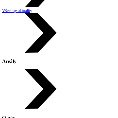
Všechny aktuality
Leaflet
|
©
OpenStreetMap
×
Areály
Vodní svět Sareza!!!
Čapkárna
O nás