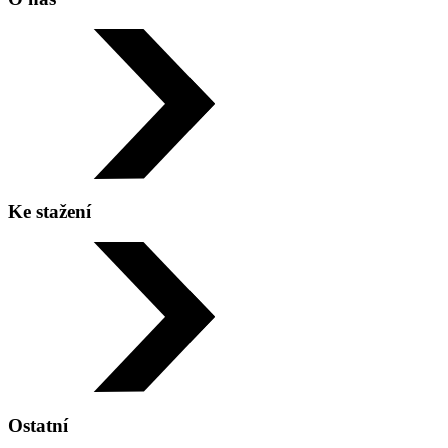
Telefon:
+420 596 977 420
Ke stažení
Adresa:
Ostatní
Sokolská třída 44/2590 702 00 Ostrava - Moravská
Ostrava