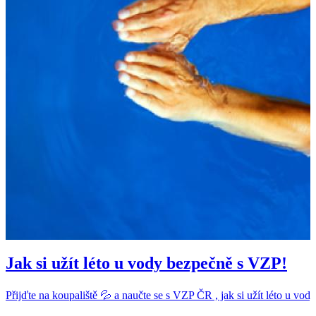
Jak si užít léto u vody bezpečně s VZP!
Přijďte na koupaliště 💦 a naučte se s VZP ČR , jak si užít léto u vod