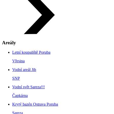
Areály
Letní koupaliště Poruba
Vřesina
Vodní areál Jih
SNP
Vodní svět Sareza!!!
Čapkárna
Krytý bazén Ostrava Poruba
Sareza