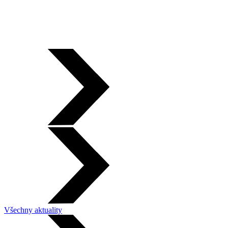
Všechny aktuality
Leaflet
|
©
OpenStreetMap
×