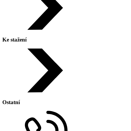
Telefon:
+420 596 977 111
Ke stažení
Adresa:
Ostatní
Čkalovova 6144/20 708 00 Ostrava - Poruba
Zobrazit na mapě