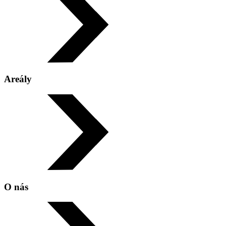
Areály
Multifunkční areál
Zimák Poruba
O nás