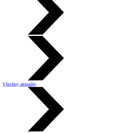
Všechny aktuality
Leaflet
|
©
OpenStreetMap
×