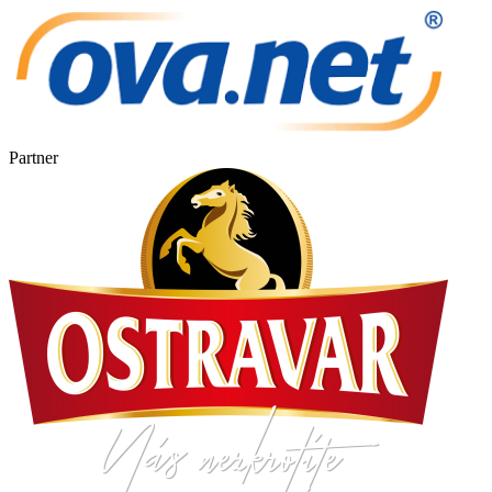
Ledová plocha je vánočně vyzdobena a efektně nasvícena. V areálu
kluziště je mimo půjčovnu bruslí a tučňáků také šatna a sociální
zařízení. Využít můžete také brusírnu bruslí.
Půjčovné lze hradit pouze v hotovosti a elektronickou čipovou
kartou SAREZA.
Partner