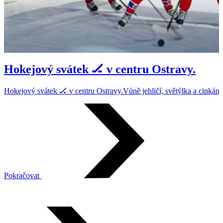
Hokejový svátek 🏒 v centru Ostravy.
Hokejový svátek 🏒 v centru Ostravy.Vůně jehličí, světýlka a cinkání 
Pokračovat