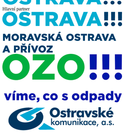
Ostrava-Moravská Ostrava a Přívoz
Hlavní partner
Provoz Vánočního kluziště je financován z rozpočtu
statutárního města Ostravy.
16. ročník projektu Vánoční kluziště!!! je tady.
Od 29. listopadu 2025 do 6. ledna 2026
opět bruslíme zdarma v
pravidelných bruslících blocích, na které jste zvyklí.
10:00 - 11:30 - bruslení pro školy
12:30 - 14:00 - bruslení pro veřejnost
15:00 - 17:00 - bruslení pro veřejnost
18:00 - 20:00 - bruslení pro veřejnost
Výjimky v provozu:
24. 12. a 31. 12.
– otevřeno pouze
10:00–12:00
Školy si mohou rezervovat ledovou plochu na emailu:
infocentrum@sareza.cz
V sekci
PROGRAM
můžete sledovat, co se bude na kluzišti
odehrávat a v provozu budou rovněž on-line kamery.
Pohled na kluziště
Pohled na kluziště širokoúhlý