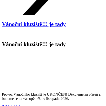
Vánoční kluziště!!! je tady
Vánoční kluziště!!! je tady
Provoz Vánočního kluziště je UKONČEN! Děkujeme za přízeň a
budeme se na vás opět těšit v listopadu 2026.