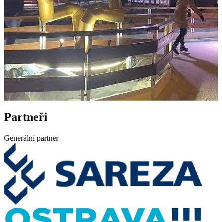
Partneři
Generální partner
Provoz Vánočního kluziště je
UKONČEN! Děkujeme za přízeň a
budeme se na vás opět těšit v listopadu
2026.
Vánoční kluziště!!! na náměstí Dr. E. Beneše 3097/6A, 702 00