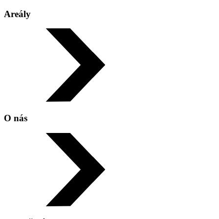
Areály
Vánoční kluziště!!!
O nás
Adresa:
náměstí Dr. E. Beneše 3097/6A 702 00 Ostrava-
Moravská Ostrava a Přívoz