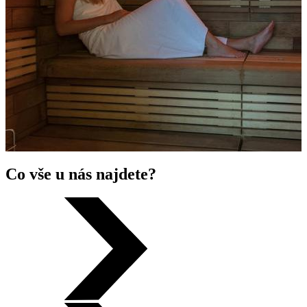
Co vše u nás najdete?
Osvědčená relaxace
Nechte se hýčkat a rozmazlovat v unikátním saunovém centrum,
které nabízí tradiční finskou saunu, parní a keltskou saunu, venkovní
ochlazovací bazén i vnitřní ochlazovací zónu. K celkové
spokojenosti přispěje i odpočívárna a odpočívací lehátka v celém
prostoru saunového centra. Příjemná obsluha vám nabídne také