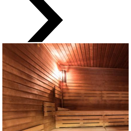
občerstvení. Zapůjčení ručníku a prostěradla je samozřejmostí.
Saunovací desatero:
Do sauny nikdy nechodíme s plným žaludkem, ale ani
hladoví.
Před vstupem do ohřívárny je třeba se důkladně osprchovat a
umýt mýdlem a také se pečlivě osušit, aby došlo k rychlejšímu
nástupu pocení.
Do sauny chodíme zásadně bez plavek, které brání
správnému prohřátí pokožky a mohly by se objevit i alergické
reakce. Na zakrytí intimních míst použijte ručník nebo
prostěradlo.
V sauně se pohodlně posaďte nebo si ideálně lehněte na
prostěradlo – na rozdíl od sezení na lavici poloha vleže zajistí
rovnoměrnou teplotu v celém těle.
Délka pobytu v potní místnosti je velmi individuální a liší se
dle typu ohřívárny, obecně ale doporučujeme 10 – 20 minut
(pro finskou saunu do 15 minut). V ohřívárně zůstáváme
pouze dokud je nám teplo příjemné.
Během fáze pocení je vhodné masírovat si kůži končetin
kartáčem nebo jinými vhodnými pomůckami, což pomáhá
otevírat kožní póry a vyplavovat nečistoty.
Po prohřátí těla je důležité ochlazení těla, a to postupně,