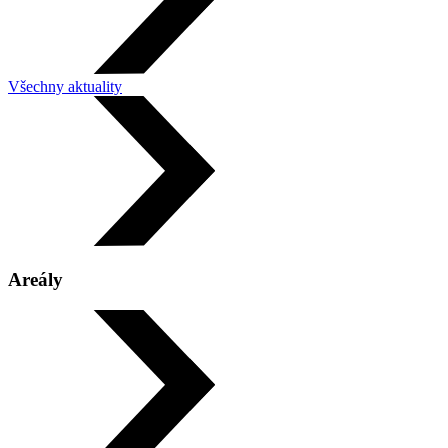
Všechny aktuality
Leaflet
|
©
OpenStreetMap
×
Areály
Krytý bazén Ostrava Poruba