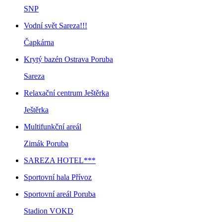
SNP
Vodní svět Sareza!!!
Čapkárna
Krytý bazén Ostrava Poruba
Sareza
Relaxační centrum Ještěrka
Ještěrka
Multifunkční areál
Zimák Poruba
SAREZA HOTEL***
Sportovní hala Přívoz
Sportovní areál Poruba
Stadion VOKD