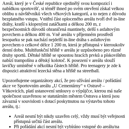
Areál, který je v České republice ojedinělý svou kompozicí i
nabídkou sportovišť, si téměř ihned po svém otevření získal velkou
oblibu u návštěvníků všech věkových kategorií, a to nejen z důvodu
bezplatného vstupu. Vnitřní část oploceného areálu tvoří dvě in-line
dráhy, kratší s klopenými zatáčkami a délkou 200 m, z
bezpečnostních důvodů ohraničená mantinely, delší s asfaltovým
povrchem a délkou 400 m. Vně areálu v příjemném prostředí
lesoparku se pak nachází nejdelší in-line dráha s asfaltovým
povrchem o celkové délce 1 200 m, která je přístupná v kteroukoliv
denní dobu. Multifunkční hřiště v areálu je uzpůsobeno pro různé
druhy sportů. Dětské hřiště se spoustou hracích prvků a pískovištěm
nabízí trampolínu a dětský kolotoč. K posezení v areálu slouží
lavičky umístěné v několika částech hřiště. Pro teenagery je zde k
dispozici atraktivní lezecká stěna a hřiště na streetball.
Upozorňujeme organizátory akcí, že pro užívání areálu / pořádání
akce ve Sportovním areálu „U Cementárny“ v Ostravě –
Vítkovicích, platí ustanovení smlouvy o výpůjčce, kterou má naše
společnost uzavřenou se statutárním městem Ostrava a která jsou
závazná v souvislosti s dotací poskytnutou na výstavbu tohoto
areálu, tj.:
Areál nesmí být nikdy uzavřen celý, vždy musí být veřejnosti
přístupná určitá část areálu.
Při pořádání akcí nesmí být vybíráno vstupné do areálu/na