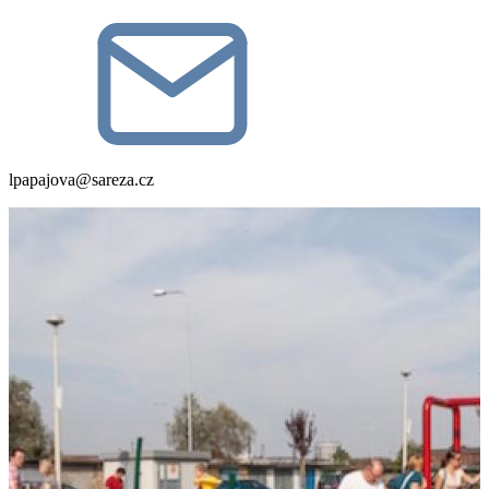
lpapajova@sareza.cz