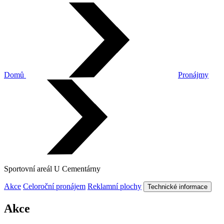
Domů
Pronájmy
Sportovní areál U Cementárny
Akce
Celoroční pronájem
Reklamní plochy
Technické informace
Akce