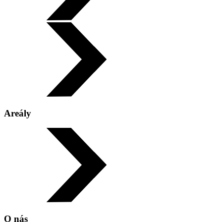
Areály
O nás