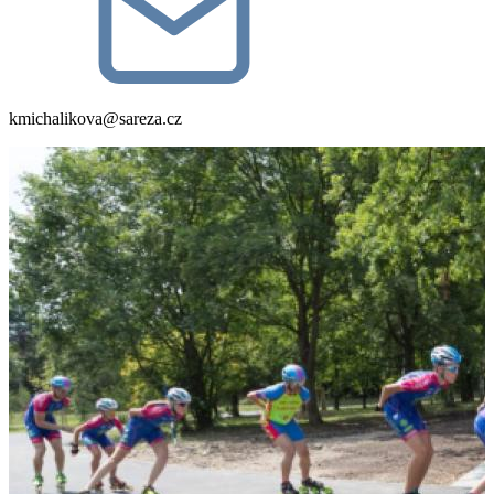
kmichalikova@sareza.cz