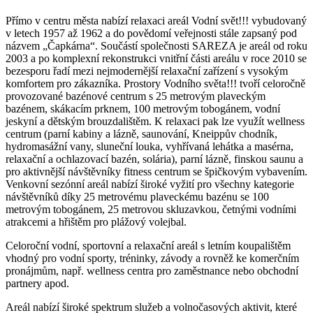
Přímo v centru města nabízí relaxaci areál Vodní svět!!! vybudovaný
v letech 1957 až 1962 a do povědomí veřejnosti stále zapsaný pod
názvem „Čapkárna“. Součástí společnosti SAREZA je areál od roku
2003 a po komplexní rekonstrukci vnitřní části areálu v roce 2010 se
bezesporu řadí mezi nejmodernější relaxační zařízení s vysokým
komfortem pro zákazníka. Prostory Vodního světa!!! tvoří celoročně
provozované bazénové centrum s 25 metrovým plaveckým
bazénem, skákacím prknem, 100 metrovým tobogánem, vodní
jeskyní a dětským brouzdalištěm. K relaxaci pak lze využít wellness
centrum (parní kabiny a lázně, saunování, Kneippův chodník,
hydromasážní vany, sluneční louka, vyhřívaná lehátka a masérna,
relaxační a ochlazovací bazén, solária), parní lázně, finskou saunu a
pro aktivnější návštěvníky fitness centrum se špičkovým vybavením.
Venkovní sezónní areál nabízí široké vyžití pro všechny kategorie
návštěvníků díky 25 metrovému plaveckému bazénu se 100
metrovým tobogánem, 25 metrovou skluzavkou, četnými vodními
atrakcemi a hřištěm pro plážový volejbal.
Celoroční vodní, sportovní a relaxační areál s letním koupalištěm
vhodný pro vodní sporty, tréninky, závody a rovněž ke komerčním
pronájmům, např. wellness centra pro zaměstnance nebo obchodní
partnery apod.
Areál nabízí široké spektrum služeb a volnočasových aktivit, které