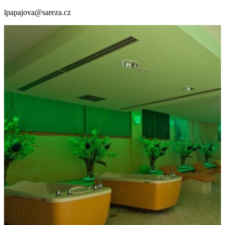
lpapajova@sareza.cz