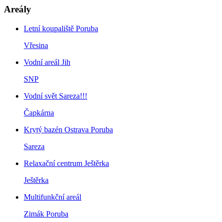
Areály
Letní koupaliště Poruba
Vřesina
Vodní areál Jih
SNP
Vodní svět Sareza!!!
Čapkárna
Krytý bazén Ostrava Poruba
Sareza
Relaxační centrum Ještěrka
Ještěrka
Multifunkční areál
Zimák Poruba