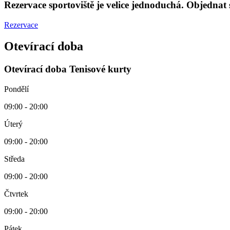
Rezervace sportoviště je velice jednoduchá. Objednat
Rezervace
Elegantní sport
Otevírací doba
Milovníkům bílého sportu nabízíme 4 tenisové kurty s umělým povrc
Otevírací doba Tenisové kurty
která výrazně zvyšuje pružnost tohoto povrchu. Povrch snižuje únavu,
však velmi univerzální, určen pro všechny míčové sporty – basketbal,
Pondělí
Neváhejte a objednejte si kurt už nyní na tel. čísle : 702 151 285
09:00 - 20:00
Vstup je povolen pouze ve vhodné sportovní obuvi – sálová a sporto
Úterý
09:00 - 20:00
Středa
09:00 - 20:00
Čtvrtek
09:00 - 20:00
Pátek