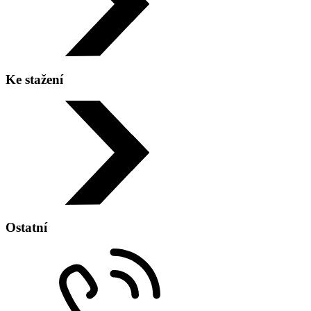
Telefon:
+420 596 977 760
Ke stažení
Adresa:
Ostatní
Skautská 6245/13 708 00 Ostrava - Poruba
Zobrazit na mapě