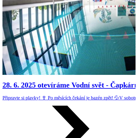
28. 6. 2025 otevíráme Vodní svět - Čapkár
Připravte si plavky! 👙 Po měsících čekání je bazén zpět! 💦V sobotu 