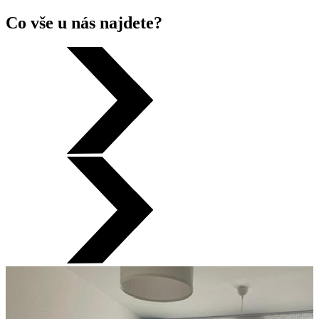
Co vše u nás najdete?
Ubytování za příznivé ceny
SAREZA HOTEL***
je standardní tříhvězdičkový hotel střední
kategorie, který nabízí pokoje s moderním vybavením a interiérem.
Umístění hotelu je v klidové zóně městské části Ostrava Poruba v
blízkosti Vysoké školy báňské a Fakultní nemocnice Ostrava, s
výbornou dopravní dostupností do centra města, na letiště Mošnov
a nádraží Ostrava-Svinov.
Kapacita hotelu je
61 lůžek
a 26 pokojů
typu komfortní,
nadstandardní, standardní a 1 apartmán to vše za příznivé ceny.
Hosté mohou zdarma využít hotelové fitness centrum.
Recepce hotelu má nepřetržitý provoz
24 hodin denně, 7 dní v
týdnu
.
Hotelová restaurace je k dispozici k běžnému stravování a k zajištění
občerstvení pro různé typy akcí.
Ubytovaní hosté mohou rovněž využít hotelové parkoviště zdarma.