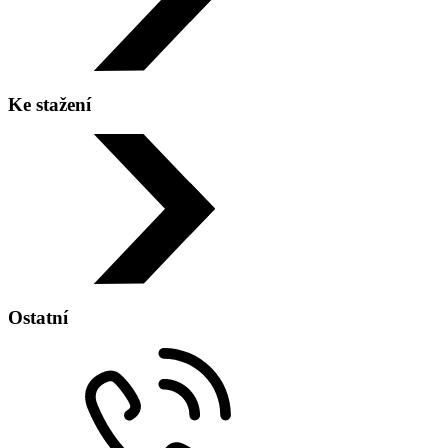
Telefon:
+420 596 977 314, +420 736 755 050
Ke stažení
Adresa:
Čkalovova 6144/18 708 00 Ostrava - Poruba
Ostatní
Zobrazit na mapě