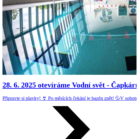
28. 6. 2025 otevíráme Vodní svět - Čapkár
Připravte si plavky! 👙 Po měsících čekání je bazén zpět! 💦V sobotu 