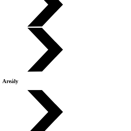
Leaflet
|
©
OpenStreetMap
×
Areály
Vodní areál Jih