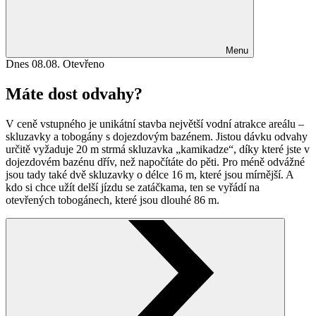
Menu
Dnes 08.08.
Otevřeno
Máte dost odvahy?
V ceně vstupného je unikátní stavba největší vodní atrakce areálu –
skluzavky a tobogány s dojezdovým bazénem. Jistou dávku odvahy
určitě vyžaduje 20 m strmá skluzavka „kamikadze“, díky které jste v
dojezdovém bazénu dřív, než napočítáte do pěti. Pro méně odvážné
jsou tady také dvě skluzavky o délce 16 m, které jsou mírnější. A
kdo si chce užít delší jízdu se zatáčkama, ten se vyřádí na
otevřených tobogánech, které jsou dlouhé 86 m.