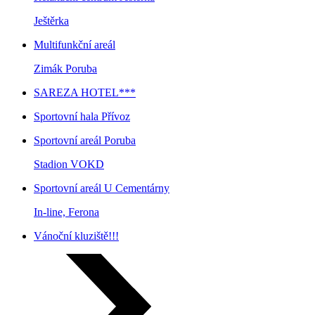
Ještěrka
Multifunkční areál
Telefon:
Zimák Poruba
+420 596 977 420
SAREZA HOTEL***
Sportovní hala Přívoz
Sportovní areál Poruba
Stadion VOKD
Sportovní areál U Cementárny
Adresa:
In-line, Ferona
Sokolská třída 44/2590 702 00 Ostrava - Moravská
Vánoční kluziště!!!
Ostrava
Zobrazit na mapě