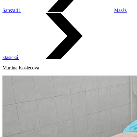
Sareza!!!
Masáž
klasická
Martina Kosiecová