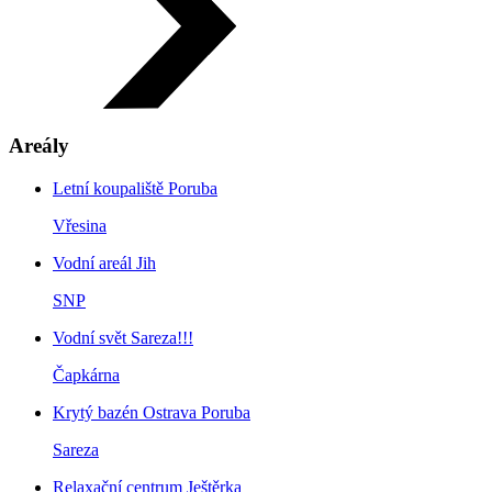
Areály
Letní koupaliště Poruba
Vřesina
Vodní areál Jih
SNP
Vodní svět Sareza!!!
Vodní svět Sareza!!!
Čapkárna
Čapkárna
Krytý bazén Ostrava Poruba
Sareza
Relaxační centrum Ještěrka